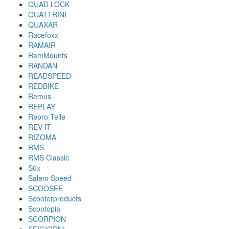
QUAD LOCK
QUATTRINI
QUAXAR
Racefoxx
RAMAIR
RamMounts
RANDAN
READSPEED
REDBIKE
Remus
REPLAY
Repro Teile
REV IT
RIZOMA
RMS
RMS Classic
S6x
Salem Speed
SCOOSEE
Scooterproducts
Scootopia
SCORPION