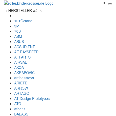
-> HERSTELLER wählen
101Octane
3M
70S
ABM
ABUS
ACSUD-TNT
AF RAYSPEED
AFPARTS
AIRSAL
AKOA
AKRAPOVIC
ambosstoys
ARIETE
ARROW
ARTAGO
AT Design Prototypes
ATG
athena
BADASS