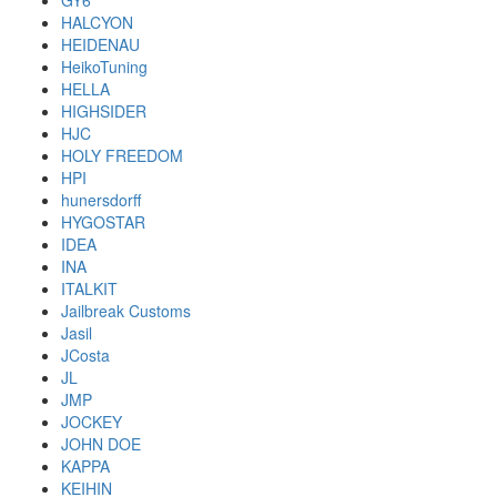
GY6
HALCYON
HEIDENAU
HeikoTuning
HELLA
HIGHSIDER
HJC
HOLY FREEDOM
HPI
hunersdorff
HYGOSTAR
IDEA
INA
ITALKIT
Jailbreak Customs
Jasil
JCosta
JL
JMP
JOCKEY
JOHN DOE
KAPPA
KEIHIN