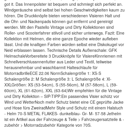
got it. Das Innenpolster ist bequem und schmiegt sich perfekt an.
Windgeräusche sind selbst bei hohen Geschwindigkeiten kaum zu
hören. Die Druckknöpfe bieten verschiedenen Visieren Halt und
die Ohr- und Nackenpads können gut entfernt und gereinigt
werden. Mit den Pastello Vintage und Dirty Kollektionen sind
Roller- und Scooterfahrer stilvoll und sicher unterwegs. Fazit: Eine
Kollektion mit Helmen, die eine ganze Epoche wieder aufleben
lässt. Und die knalligen Farben würden selbst eine Diskokugel vor
Neid erblassen lassen. Technische Details Außenschale: GFK
HelmschaleVorbereitete 3 Druckknöpfe für VisiereKinnriemen mit
Schnellverschlussnnenfutter aus Leder und Textil, teilweise
herausnehmbar und waschbarmit Halteschlaufe für
MotorradbrilleECE 22.06 NormSchalengröße 1: XS-S
Schalengröße 2: M Schalengröße 3: L Schalengröße 4: Xl-
XXLGrößen: XS (53-54cm), S (55-56cm), M (57-58cm), L (59-
60cm), XL (61-62cm), XXL (63-64)Wir empfehlen für die Vintage
und Dirty Kollektion – SIP-TIPP:Ein passendes Visier schütz vor
Wind und WetterNoch mehr Schutz bietet eine CE geprüfte Jacke
und Hose fürs ZweiradMehr Style und Schutz mit einem Halstuch
- Helm 70-S METAL FLAKES- dunkelblau- Gr- M- 57-58 Jethelm
ist ein Artikel aus der Fahrzeuge & Teile > Fahrzeugersatzteile & -
zubehör > Motorradzubehör Kategorie von 70S.