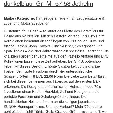
dunkelblau- Gr- M- 57-58 Jethelm
Marke / Kategorie:
Fahrzeuge & Teile > Fahrzeugersatzteile & -
zubehör > Motorradzubehör
Customize Your Head – so lautet das Motto des Herstellers für
Helme aus Norditalien. Mit den Pastello Vintage und Dirty Helm
Kollektionen bekommt dieser Slogan von 70’s neuen Drive und
frische Farben. John Travolta, Disco-Fieber, Schlaghosen und
Spät-Hippies – die 70er Jahre waren ein spezielles Jahrzehnt. Die
knalligen Farben der Jethelme aus den Pastello Vintage und Dirty
Kollektionen lassen diese Zeit aufleben. Bei SIP Scootershop
lieben wir dieses Design. Erhöhte Sichtbarkeit durch knallige
Farben Sehr gute Passform durch vier unterschiedliche
Schalengrößen mitt ECE 22.06 Norm Die Liebe zum Detail lässt
sich bei diesen Jethelmen aus Fiberglas auf den ersten Blick
erkennen. Die Designer der italienischen Helmschmiede 70’s
investieren einen Haufen Herzblut, Zeit und Energie, um die
perfekte Passform und Schalengröße zu finden. Die
handlackierten Helme erinnern an die kultigen japanischen
KUNOH-Rennsporthelme. Und die Farben!? Mehr 70er Jahre
geht einfach nicht! Türkis, Gelb, Orange, Grün – you name it, we