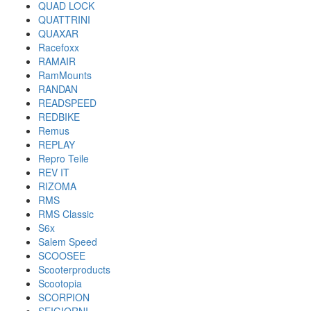
QUAD LOCK
QUATTRINI
QUAXAR
Racefoxx
RAMAIR
RamMounts
RANDAN
READSPEED
REDBIKE
Remus
REPLAY
Repro Teile
REV IT
RIZOMA
RMS
RMS Classic
S6x
Salem Speed
SCOOSEE
Scooterproducts
Scootopia
SCORPION