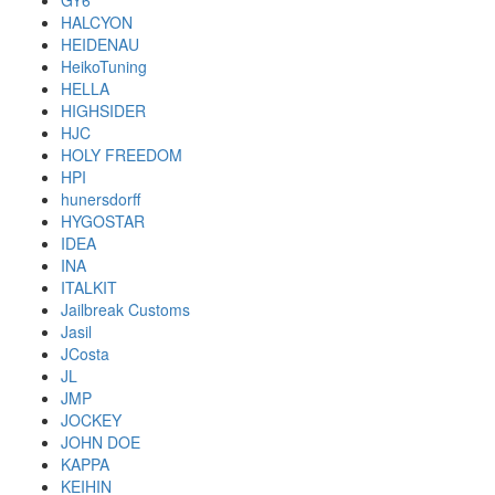
GY6
HALCYON
HEIDENAU
HeikoTuning
HELLA
HIGHSIDER
HJC
HOLY FREEDOM
HPI
hunersdorff
HYGOSTAR
IDEA
INA
ITALKIT
Jailbreak Customs
Jasil
JCosta
JL
JMP
JOCKEY
JOHN DOE
KAPPA
KEIHIN