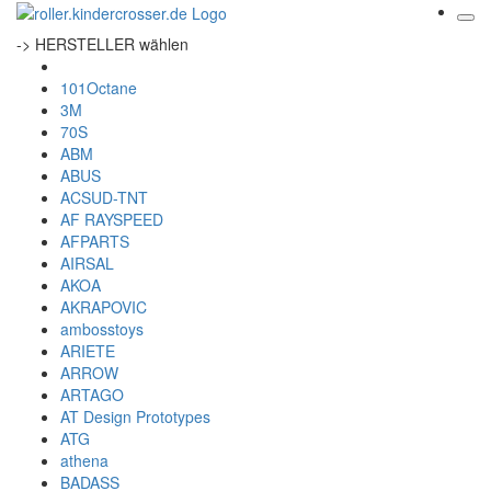
-> HERSTELLER wählen
101Octane
3M
70S
ABM
ABUS
ACSUD-TNT
AF RAYSPEED
AFPARTS
AIRSAL
AKOA
AKRAPOVIC
ambosstoys
ARIETE
ARROW
ARTAGO
AT Design Prototypes
ATG
athena
BADASS