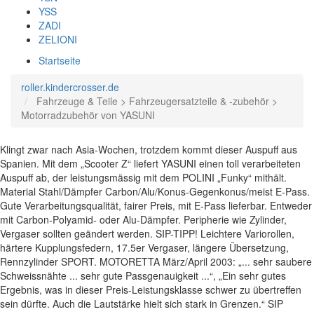
YSS
ZADI
ZELIONI
Startseite
roller.kindercrosser.de
Fahrzeuge & Teile > Fahrzeugersatzteile & -zubehör >
Motorradzubehör von YASUNI
Klingt zwar nach Asia-Wochen, trotzdem kommt dieser Auspuff aus
Spanien. Mit dem „Scooter Z“ liefert YASUNI einen toll verarbeiteten
Auspuff ab, der leistungsmässig mit dem POLINI „Funky“ mithält.
Material Stahl/Dämpfer Carbon/Alu/Konus-Gegenkonus/meist E-Pass.
Gute Verarbeitungsqualität, fairer Preis, mit E-Pass lieferbar. Entweder
mit Carbon-Polyamid- oder Alu-Dämpfer. Peripherie wie Zylinder,
Vergaser sollten geändert werden. SIP-TIPP! Leichtere Variorollen,
härtere Kupplungsfedern, 17.5er Vergaser, längere Übersetzung,
Rennzylinder SPORT. MOTORETTA März/April 2003: „... sehr saubere
Schweissnähte ... sehr gute Passgenauigkeit ...“, „Ein sehr gutes
Ergebnis, was in dieser Preis-Leistungsklasse schwer zu übertreffen
sein dürfte. Auch die Lautstärke hielt sich stark in Grenzen.“ SIP