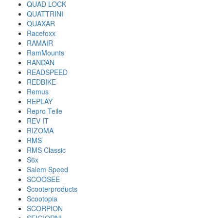
QUAD LOCK
QUATTRINI
QUAXAR
Racefoxx
RAMAIR
RamMounts
RANDAN
READSPEED
REDBIKE
Remus
REPLAY
Repro Teile
REV IT
RIZOMA
RMS
RMS Classic
S6x
Salem Speed
SCOOSEE
Scooterproducts
Scootopia
SCORPION