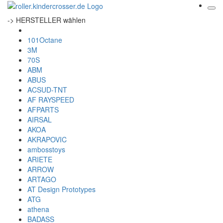
-> HERSTELLER wählen
101Octane
3M
70S
ABM
ABUS
ACSUD-TNT
AF RAYSPEED
AFPARTS
AIRSAL
AKOA
AKRAPOVIC
ambosstoys
ARIETE
ARROW
ARTAGO
AT Design Prototypes
ATG
athena
BADASS