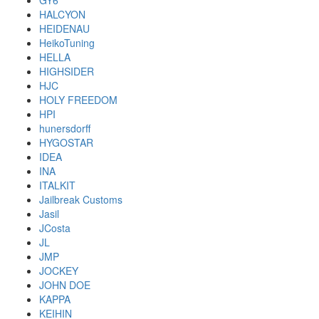
GY6
HALCYON
HEIDENAU
HeikoTuning
HELLA
HIGHSIDER
HJC
HOLY FREEDOM
HPI
hunersdorff
HYGOSTAR
IDEA
INA
ITALKIT
Jailbreak Customs
Jasil
JCosta
JL
JMP
JOCKEY
JOHN DOE
KAPPA
KEIHIN