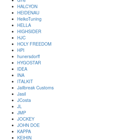
GY6
HALCYON
HEIDENAU
HeikoTuning
HELLA
HIGHSIDER
HJC
HOLY FREEDOM
HPI
hunersdorff
HYGOSTAR
IDEA
INA
ITALKIT
Jailbreak Customs
Jasil
JCosta
JL
JMP
JOCKEY
JOHN DOE
KAPPA
KEIHIN