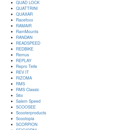
QUAD LOCK
QUATTRINI
QUAXAR
Racefoxx
RAMAIR
RamMounts
RANDAN
READSPEED
REDBIKE
Remus
REPLAY
Repro Teile
REV IT
RIZOMA
RMS
RMS Classic
S6x
Salem Speed
SCOOSEE
Scooterproducts
Scootopia
SCORPION