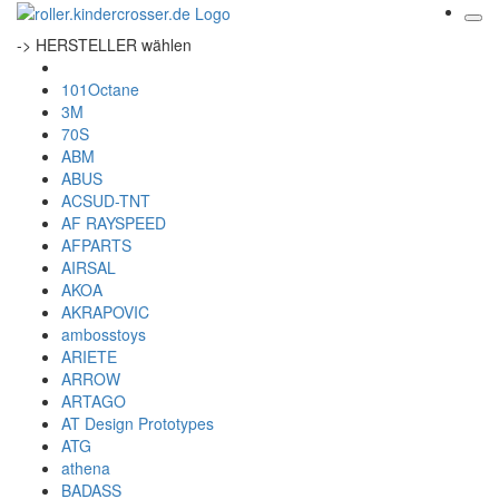
-> HERSTELLER wählen
101Octane
3M
70S
ABM
ABUS
ACSUD-TNT
AF RAYSPEED
AFPARTS
AIRSAL
AKOA
AKRAPOVIC
ambosstoys
ARIETE
ARROW
ARTAGO
AT Design Prototypes
ATG
athena
BADASS