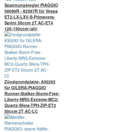
Spannungsregler PIAGGIO
58096R - 82587R für Vespa
ET2-LX-LXV-S-Primavera-
Sprint 50ccm 2T AC-ET4
125-150ccm (alt)
Zündgrundplatte- 830293
für GILERA-PIAGGIO
Runner-Stalker-Storm-Free-
Liberty-NRG-Extreme-MC2-
Quartz-Sfera-TPH-ZIP-ET2
50ccm 2T AC-LC