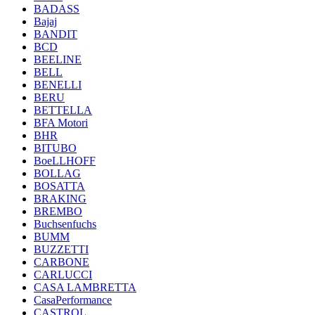
BADASS
Bajaj
BANDIT
BCD
BEELINE
BELL
BENELLI
BERU
BETTELLA
BFA Motori
BHR
BITUBO
BoeLLHOFF
BOLLAG
BOSATTA
BRAKING
BREMBO
Buchsenfuchs
BUMM
BUZZETTI
CARBONE
CARLUCCI
CASA LAMBRETTA
CasaPerformance
CASTROL