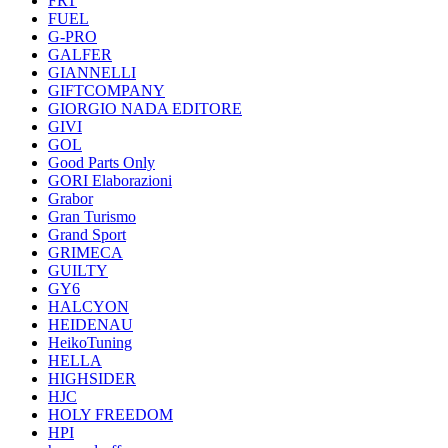
FRT
FUEL
G-PRO
GALFER
GIANNELLI
GIFTCOMPANY
GIORGIO NADA EDITORE
GIVI
GOL
Good Parts Only
GORI Elaborazioni
Grabor
Gran Turismo
Grand Sport
GRIMECA
GUILTY
GY6
HALCYON
HEIDENAU
HeikoTuning
HELLA
HIGHSIDER
HJC
HOLY FREEDOM
HPI