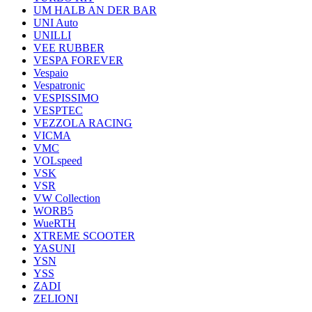
UM HALB AN DER BAR
UNI Auto
UNILLI
VEE RUBBER
VESPA FOREVER
Vespaio
Vespatronic
VESPISSIMO
VESPTEC
VEZZOLA RACING
VICMA
VMC
VOLspeed
VSK
VSR
VW Collection
WORB5
WueRTH
XTREME SCOOTER
YASUNI
YSN
YSS
ZADI
ZELIONI