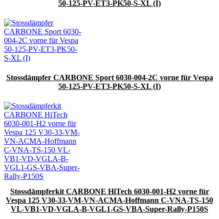
50-125-PV-ET3-PK50-S-XL (I)
Stossdämpfer CARBONE Sport 6030-004-2C vorne für Vespa
50-125-PV-ET3-PK50-S-XL (I)
Stossdämpferkit CARBONE HiTech 6030-001-H2 vorne für
Vespa 125 V30-33-VM-VN-ACMA-Hoffmann C-VNA-TS-150
VL-VB1-VD-VGLA-B-VGL1-GS-VBA-Super-Rally-P150S