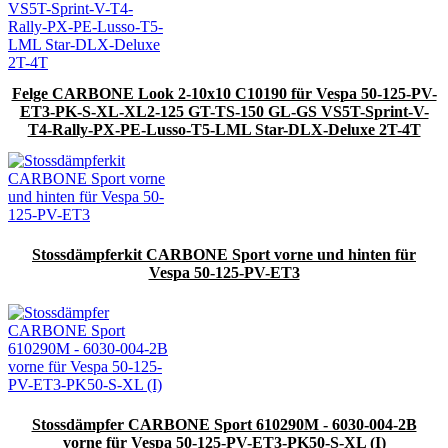
Felge CARBONE Look 2-10x10 C10190 für Vespa 50-125-PV-
ET3-PK-S-XL-XL2-125 GT-TS-150 GL-GS VS5T-Sprint-V-
T4-Rally-PX-PE-Lusso-T5-LML Star-DLX-Deluxe 2T-4T
Stossdämpferkit CARBONE Sport vorne und hinten für
Vespa 50-125-PV-ET3
Stossdämpfer CARBONE Sport 610290M - 6030-004-2B
vorne für Vespa 50-125-PV-ET3-PK50-S-XL (I)