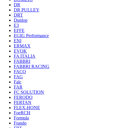
DR
DR PULLEY
DRT
Dunlop
E3
EFFE
EGIG Performance
ENI
ERMAX
EVOK
FA ITALIA
FABBRI
FABBRI RACING
FACO
FAG
Falc
FAR
FC SOLUTION
FERODO
FERTAN
FLEX-HONE
FoeRCH
Formula
Frando