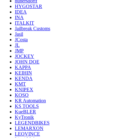
hunersdorff
HYGOSTAR
IDEA
INA
ITALKIT
Jailbreak Customs
Jasil
JCosta
JL
JMP
JOCKEY
JOHN DOE
KAPPA
KEIHIN
KENDA
KMT
KNIPEX
KOSO
KR Automation
KS TOOLS
KueBLER
KyTronik
LEGENDBIKES
LEMARXON
LEOVINCE