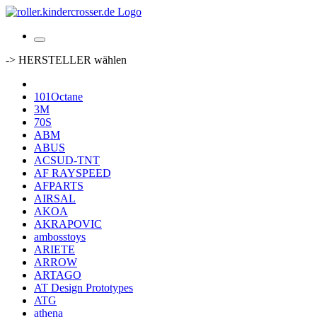
-> HERSTELLER wählen
101Octane
3M
70S
ABM
ABUS
ACSUD-TNT
AF RAYSPEED
AFPARTS
AIRSAL
AKOA
AKRAPOVIC
ambosstoys
ARIETE
ARROW
ARTAGO
AT Design Prototypes
ATG
athena