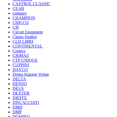
CASTROL CLASSIC
CEAB
centauro
CHAMPION
CHICCO
CIF
Circuit Equipment
Clauss Studios
CLD LIBRI
CONTINENTAL
Corteco
CRIMAZ
CTP UNIQUE
CUPPINI
DAYCO
Delius Klasing Verlag
DELTA
DENSO
DEUS
DEXTER
DIEFFE
DISCACCIATI
DMD
DMP
DOMINO