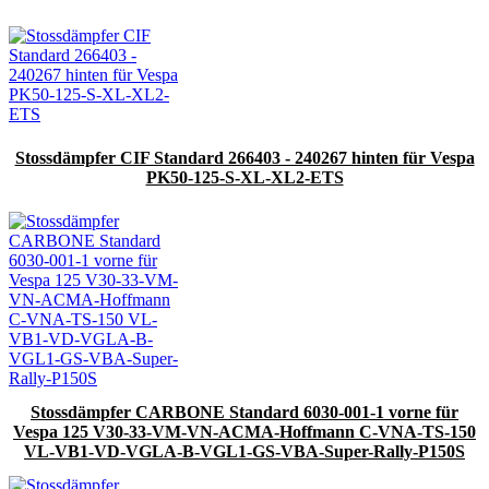
Stossdämpfer CIF Standard 266403 - 240267 hinten für Vespa
PK50-125-S-XL-XL2-ETS
Stossdämpfer CARBONE Standard 6030-001-1 vorne für
Vespa 125 V30-33-VM-VN-ACMA-Hoffmann C-VNA-TS-150
VL-VB1-VD-VGLA-B-VGL1-GS-VBA-Super-Rally-P150S