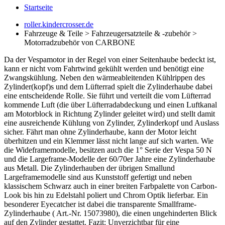
Startseite
roller.kindercrosser.de
Fahrzeuge & Teile > Fahrzeugersatzteile & -zubehör >
Motorradzubehör von CARBONE
Da der Vespamotor in der Regel von einer Seitenhaube bedeckt ist,
kann er nicht vom Fahrtwind gekühlt werden und benötigt eine
Zwangskühlung. Neben den wärmeableitenden Kühlrippen des
Zylinder(kopf)s und dem Lüfterrad spielt die Zylinderhaube dabei
eine entscheidende Rolle. Sie führt und verteilt die vom Lüfterrad
kommende Luft (die über Lüfterradabdeckung und einen Luftkanal
am Motorblock in Richtung Zylinder geleitet wird) und stellt damit
eine ausreichende Kühlung von Zylinder, Zylinderkopf und Auslass
sicher. Fährt man ohne Zylinderhaube, kann der Motor leicht
überhitzen und ein Klemmer lässt nicht lange auf sich warten. Wie
die Wideframemodelle, besitzen auch die 1° Serie der Vespa 50 N
und die Largeframe-Modelle der 60/70er Jahre eine Zylinderhaube
aus Metall. Die Zylinderhauben der übrigen Smallund
Largeframemodelle sind aus Kunststoff gefertigt und neben
klassischem Schwarz auch in einer breiten Farbpalette von Carbon-
Look bis hin zu Edelstahl poliert und Chrom Optik lieferbar. Ein
besonderer Eyecatcher ist dabei die transparente Smallframe-
Zylinderhaube ( Art.-Nr. 15073980), die einen ungehinderten Blick
auf den Zylinder gestattet. Fazit: Unverzichtbar für eine