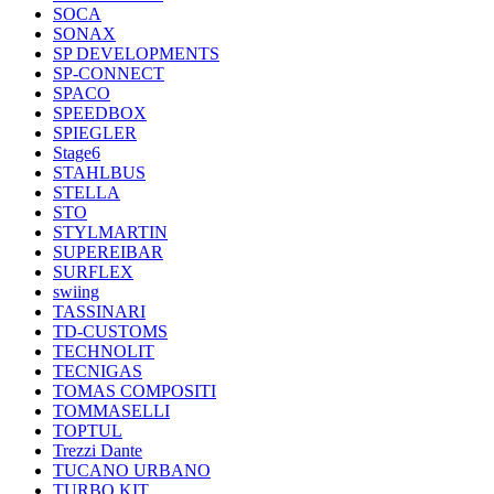
SOCA
SONAX
SP DEVELOPMENTS
SP-CONNECT
SPACO
SPEEDBOX
SPIEGLER
Stage6
STAHLBUS
STELLA
STO
STYLMARTIN
SUPEREIBAR
SURFLEX
swiing
TASSINARI
TD-CUSTOMS
TECHNOLIT
TECNIGAS
TOMAS COMPOSITI
TOMMASELLI
TOPTUL
Trezzi Dante
TUCANO URBANO
TURBO KIT