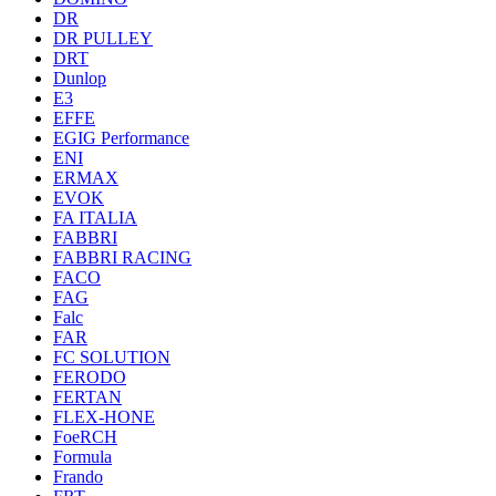
DR
DR PULLEY
DRT
Dunlop
E3
EFFE
EGIG Performance
ENI
ERMAX
EVOK
FA ITALIA
FABBRI
FABBRI RACING
FACO
FAG
Falc
FAR
FC SOLUTION
FERODO
FERTAN
FLEX-HONE
FoeRCH
Formula
Frando