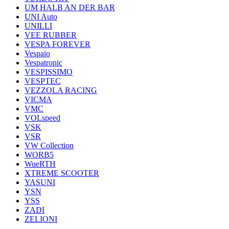
UM HALB AN DER BAR
UNI Auto
UNILLI
VEE RUBBER
VESPA FOREVER
Vespaio
Vespatronic
VESPISSIMO
VESPTEC
VEZZOLA RACING
VICMA
VMC
VOLspeed
VSK
VSR
VW Collection
WORB5
WueRTH
XTREME SCOOTER
YASUNI
YSN
YSS
ZADI
ZELIONI