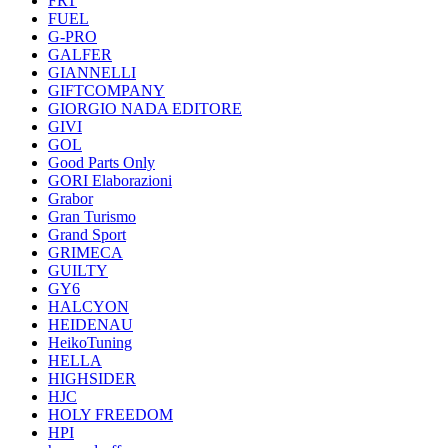
FRT
FUEL
G-PRO
GALFER
GIANNELLI
GIFTCOMPANY
GIORGIO NADA EDITORE
GIVI
GOL
Good Parts Only
GORI Elaborazioni
Grabor
Gran Turismo
Grand Sport
GRIMECA
GUILTY
GY6
HALCYON
HEIDENAU
HeikoTuning
HELLA
HIGHSIDER
HJC
HOLY FREEDOM
HPI