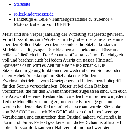
Startseite
roller.kindercrosser.de
Fahrzeuge & Teile > Fahrzeugersatzteile & -zubehör >
Motorradzubehör von DIEFFE
Meist sind alte Vespas jahrelang der Witterung ausgesetzt gewesen.
Vom Blizzard bis zum Wüstensturm fegt über die Jahre alles einmal
über den Roller. Dabei werden besonders die Sitzbänke stark in
Mitleidenschaft gezogen. Sie bleichen aus, bekommen Risse und
reißen schließlich ein. Der Schaumstoff saugt sich mit Feuchtigkeit
voll und beschert euch bei jedem Ausritt ein nasses Hinterteil.
Spätestens dann wird es Zeit für eine neue Sitzbank. Die
Sitzbankentriegelung funktioniert entweder über ein Schloss oder
einen Hebel/Druckknopf am Sitzbankende. Für den
Zweimannbetrieb ist vom Gesetzgeber ein Halteriemen/Haltegriff
für den Sozius vorgeschrieben. Dieser ist bei allen Bänken
vormontiert, die für den Zweimannbetrieb zugelassen sind. Um euch
die Auswahl bei einer Restauration zu erleichtern, ordnen wir jedem
Teil die Modellbezeichnung zu, in der die Fahrzeuge genannt
werden bei denen das Teil ursprünglich verbaut wurde. Sitzbänke
von PASCOLI wie auch PIAGGIO glänzen durch hochwertige
Verarbeitung und entsprechen dem Original nahezu vollständig in
Form und Farbe. Perfekt gearbeitet mit dicker Schaumstoffmatte für
hohen Sitzkomfort, sauberer Nahtverlauf und hochwertiger