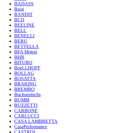
BADASS
Bajaj
BANDIT
BCD
BEELINE
BELL
BENELLI
BERU
BETTELLA
BFA Motori
BHR
BITUBO
BoeLLHOFF
BOLLAG
BOSATTA
BRAKING
BREMBO
Buchsenfuchs
BUMM
BUZZETTI
CARBONE
CARLUCCI
CASA LAMBRETTA
CasaPerformance
CASTROL