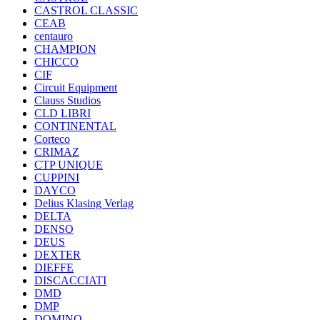
CASTROL CLASSIC
CEAB
centauro
CHAMPION
CHICCO
CIF
Circuit Equipment
Clauss Studios
CLD LIBRI
CONTINENTAL
Corteco
CRIMAZ
CTP UNIQUE
CUPPINI
DAYCO
Delius Klasing Verlag
DELTA
DENSO
DEUS
DEXTER
DIEFFE
DISCACCIATI
DMD
DMP
DOMINO