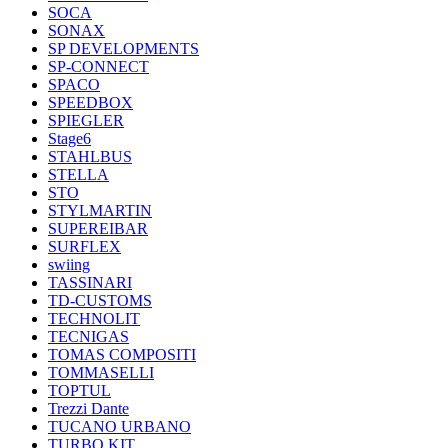
SOCA
SONAX
SP DEVELOPMENTS
SP-CONNECT
SPACO
SPEEDBOX
SPIEGLER
Stage6
STAHLBUS
STELLA
STO
STYLMARTIN
SUPEREIBAR
SURFLEX
swiing
TASSINARI
TD-CUSTOMS
TECHNOLIT
TECNIGAS
TOMAS COMPOSITI
TOMMASELLI
TOPTUL
Trezzi Dante
TUCANO URBANO
TURBO KIT