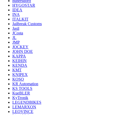
hunersdorff
HYGOSTAR
IDEA
INA
ITALKIT
Jailbreak Customs
Jasil
JCosta
JL
JMP
JOCKEY
JOHN DOE
KAPPA
KEIHIN
KENDA
KMT
KNIPEX
KOSO
KR Automation
KS TOOLS
KueBLER
KyTronik
LEGENDBIKES
LEMARXON
LEOVINCE