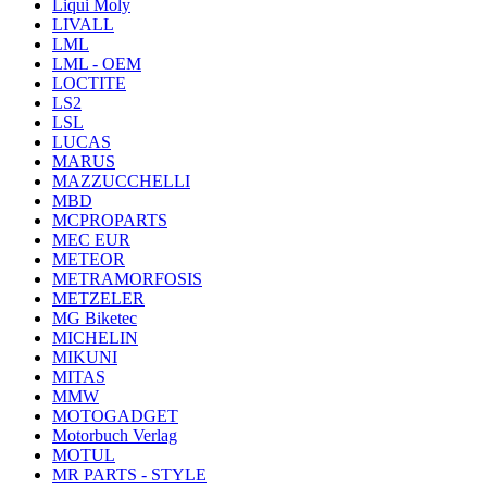
Liqui Moly
LIVALL
LML
LML - OEM
LOCTITE
LS2
LSL
LUCAS
MARUS
MAZZUCCHELLI
MBD
MCPROPARTS
MEC EUR
METEOR
METRAMORFOSIS
METZELER
MG Biketec
MICHELIN
MIKUNI
MITAS
MMW
MOTOGADGET
Motorbuch Verlag
MOTUL
MR PARTS - STYLE