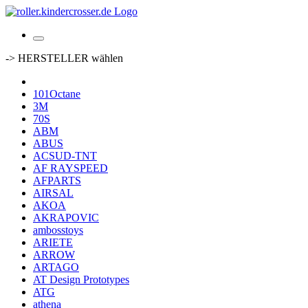
-> HERSTELLER wählen
101Octane
3M
70S
ABM
ABUS
ACSUD-TNT
AF RAYSPEED
AFPARTS
AIRSAL
AKOA
AKRAPOVIC
ambosstoys
ARIETE
ARROW
ARTAGO
AT Design Prototypes
ATG
athena