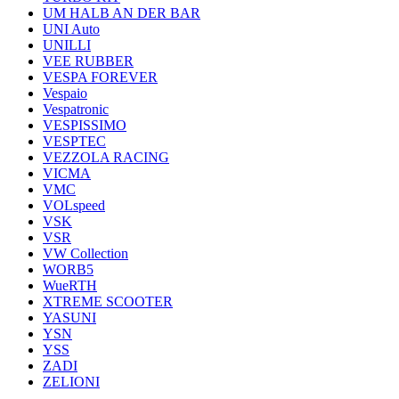
UM HALB AN DER BAR
UNI Auto
UNILLI
VEE RUBBER
VESPA FOREVER
Vespaio
Vespatronic
VESPISSIMO
VESPTEC
VEZZOLA RACING
VICMA
VMC
VOLspeed
VSK
VSR
VW Collection
WORB5
WueRTH
XTREME SCOOTER
YASUNI
YSN
YSS
ZADI
ZELIONI