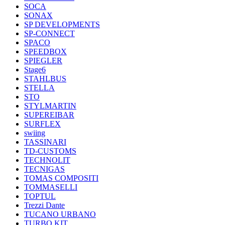
SOCA
SONAX
SP DEVELOPMENTS
SP-CONNECT
SPACO
SPEEDBOX
SPIEGLER
Stage6
STAHLBUS
STELLA
STO
STYLMARTIN
SUPEREIBAR
SURFLEX
swiing
TASSINARI
TD-CUSTOMS
TECHNOLIT
TECNIGAS
TOMAS COMPOSITI
TOMMASELLI
TOPTUL
Trezzi Dante
TUCANO URBANO
TURBO KIT