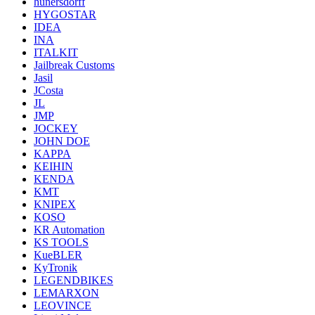
hunersdorff
HYGOSTAR
IDEA
INA
ITALKIT
Jailbreak Customs
Jasil
JCosta
JL
JMP
JOCKEY
JOHN DOE
KAPPA
KEIHIN
KENDA
KMT
KNIPEX
KOSO
KR Automation
KS TOOLS
KueBLER
KyTronik
LEGENDBIKES
LEMARXON
LEOVINCE