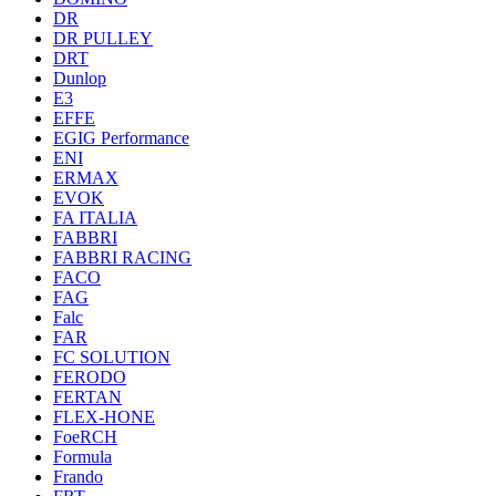
DR
DR PULLEY
DRT
Dunlop
E3
EFFE
EGIG Performance
ENI
ERMAX
EVOK
FA ITALIA
FABBRI
FABBRI RACING
FACO
FAG
Falc
FAR
FC SOLUTION
FERODO
FERTAN
FLEX-HONE
FoeRCH
Formula
Frando