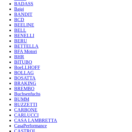
BADASS
Bajaj
BANDIT
BCD
BEELINE
BELL
BENELLI
BERU
BETTELLA
BFA Motori
BHR
BITUBO
BoeLLHOFF
BOLLAG
BOSATTA
BRAKING
BREMBO
Buchsenfuchs
BUMM
BUZZETTI
CARBONE
CARLUCCI
CASA LAMBRETTA
CasaPerformance
CASTROL