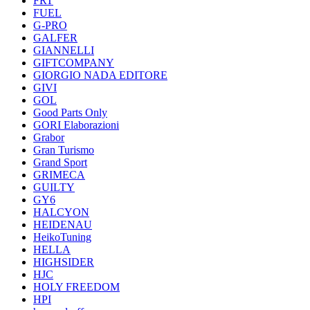
FRT
FUEL
G-PRO
GALFER
GIANNELLI
GIFTCOMPANY
GIORGIO NADA EDITORE
GIVI
GOL
Good Parts Only
GORI Elaborazioni
Grabor
Gran Turismo
Grand Sport
GRIMECA
GUILTY
GY6
HALCYON
HEIDENAU
HeikoTuning
HELLA
HIGHSIDER
HJC
HOLY FREEDOM
HPI