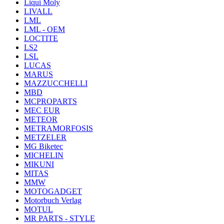
Liqui Moly
LIVALL
LML
LML - OEM
LOCTITE
LS2
LSL
LUCAS
MARUS
MAZZUCCHELLI
MBD
MCPROPARTS
MEC EUR
METEOR
METRAMORFOSIS
METZELER
MG Biketec
MICHELIN
MIKUNI
MITAS
MMW
MOTOGADGET
Motorbuch Verlag
MOTUL
MR PARTS - STYLE