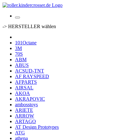
-> HERSTELLER wählen
101Octane
3M
70S
ABM
ABUS
ACSUD-TNT
AF RAYSPEED
AFPARTS
AIRSAL
AKOA
AKRAPOVIC
ambosstoys
ARIETE
ARROW
ARTAGO
AT Design Prototypes
ATG
athena