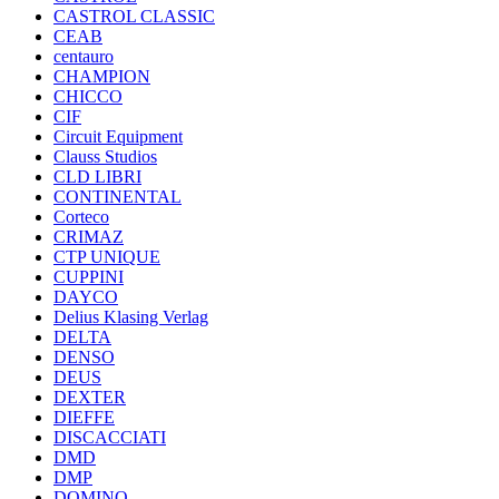
CASTROL CLASSIC
CEAB
centauro
CHAMPION
CHICCO
CIF
Circuit Equipment
Clauss Studios
CLD LIBRI
CONTINENTAL
Corteco
CRIMAZ
CTP UNIQUE
CUPPINI
DAYCO
Delius Klasing Verlag
DELTA
DENSO
DEUS
DEXTER
DIEFFE
DISCACCIATI
DMD
DMP
DOMINO