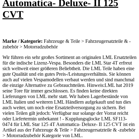
Automatica- Deluxe- II 125
CVT
Marke / Kategorie:
Fahrzeuge & Teile > Fahrzeugersatzteile & -
zubehör > Motorradzubehör
Wir führen ein sehr großes Sortiment an originalen LML Ersatzteilen
für die indische Lizenz-Vespa. Besonders die LML Star 4T erfreut
sich weltweit einer größeren Beliebtheit. Die LML Teile haben eine
gute Qualität und ein gutes Preis-/Leistungsverhältnis. Sie können
auch auf vielen Vespamodellen verbaut werden und sind manchmal
die einzige Alternative zu Gebrauchtteilen. Hinweis:LML hat 2019
seine Tore für immer geschlossen. Es finden keine direkten
Lieferungen von LML mehr statt. Wir haben Lagerbestände von
LML Italien und weiteren LML Händlern aufgekauft und tun dies
auch weiter, um noch eine Ersatzteilversorgung zu sichern. Bei
vielen Teilen gilt jedoch: Verfügbar nur solange der Vorrat reicht
oder Liefertermin unbekannt ! - Kupplungsglocke LML SF113-
0474 für LML Star 125 4T Automatica- Deluxe- II 125 CVT ist ein
Artikel aus der Fahrzeuge & Teile > Fahrzeugersatzteile & -zubehör
> Motorradzubehör Kategorie von LML.