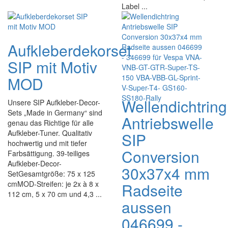
Label ...
Aufkleberdekorset
SIP mit Motiv
MOD
Wellendichtring
Unsere SIP Aufkleber-Decor-
Sets „Made in Germany“ sind
Antriebswelle
genau das Richtige für alle
Aufkleber-Tuner. Qualitativ
SIP
hochwertig und mit tiefer
Conversion
Farbsättigung. 39-teiliges
Aufkleber-Decor-
30x37x4 mm
SetGesamtgröße: 75 x 125
cmMOD-Streifen: je 2x à 8 x
Radseite
112 cm, 5 x 70 cm und 4,3 ...
aussen
046699 -