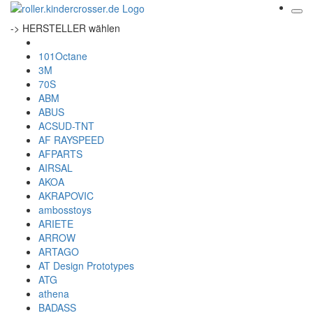
-> HERSTELLER wählen
101Octane
3M
70S
ABM
ABUS
ACSUD-TNT
AF RAYSPEED
AFPARTS
AIRSAL
AKOA
AKRAPOVIC
ambosstoys
ARIETE
ARROW
ARTAGO
AT Design Prototypes
ATG
athena
BADASS