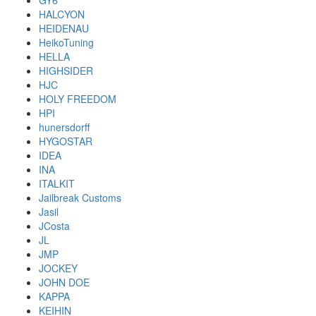
GY6
HALCYON
HEIDENAU
HeikoTuning
HELLA
HIGHSIDER
HJC
HOLY FREEDOM
HPI
hunersdorff
HYGOSTAR
IDEA
INA
ITALKIT
Jailbreak Customs
Jasil
JCosta
JL
JMP
JOCKEY
JOHN DOE
KAPPA
KEIHIN