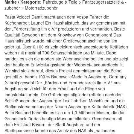
Marke / Kategorie:
Fahrzeuge & Teile > Fahrzeugersatzteile & -
zubehör > Motorradzubehör
Pasta Veloce! Damit macht auch dem Vespa Fahrer die
Küchenarbeit Laune! Ein Haushaltstuch, das wir gemeinsam mit
der „Förderstiftung tim e.V.“ produzieren und vermarkten. Beste
Qualität! Gewoben mit dem Knowhow von Generationen! Das
Haushaltstuch wurde mit einer Greiferwebmaschine von tim
gefertigt. Über 6.100 einzeln elektronisch angesteuerte Kettfäden
weben mit maximal 700 Schusseinträgen pro Minute. Dabei
handelt es sich die modernste Webmaschine bei tim und sie zeigt
den heutigen Entwicklungsstand der Weberei-Jacquardtechnik.
Wir sind stolz darauf, dieses Projekt gemeinsam auf die Beine
gestellt zu haben.100 % BaumwolleMade in Augsburg, Germany
2-farbig gewebt Der „Förder- und Freundeskreis tim e.V.“ aus
Augsburg setzt sich für den Erhalt und die Pflege von
Industriekultur ein. Die Gründungsmitglieder retteten nach den
Schließungen der Augsburger Textilfabriken Maschinen und die
Stoffmustersammlung der Neuen Augsburger Kattunfabrik (NAK).
Beim Bestand handelte es sich um 1,3 Millionen Muster, die den
Grundstock für das heutige Museum bildeten. Gemeinsam mit
dem Freistaat Bayern, der Stadt Augsburg und der
Stadtsparkasse konnte das Archiv des NAK als „nationales