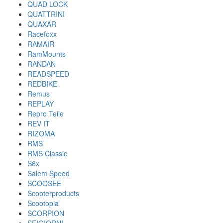
QUAD LOCK
QUATTRINI
QUAXAR
Racefoxx
RAMAIR
RamMounts
RANDAN
READSPEED
REDBIKE
Remus
REPLAY
Repro Teile
REV IT
RIZOMA
RMS
RMS Classic
S6x
Salem Speed
SCOOSEE
Scooterproducts
Scootopia
SCORPION