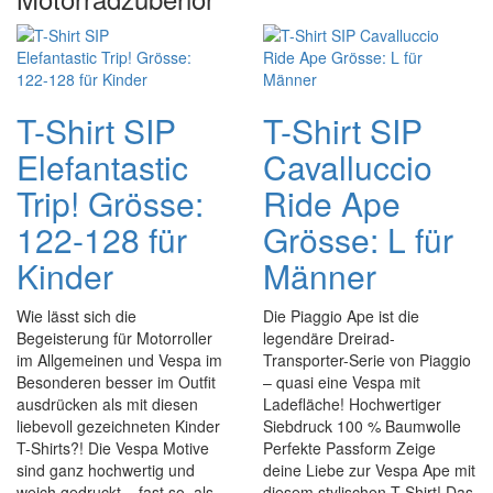
T-Shirt SIP
T-Shirt SIP
Elefantastic
Cavalluccio
Trip! Grösse:
Ride Ape
122-128 für
Grösse: L für
Kinder
Männer
Wie lässt sich die
Die Piaggio Ape ist die
Begeisterung für Motorroller
legendäre Dreirad-
im Allgemeinen und Vespa im
Transporter-Serie von Piaggio
Besonderen besser im Outfit
– quasi eine Vespa mit
ausdrücken als mit diesen
Ladefläche! Hochwertiger
liebevoll gezeichneten Kinder
Siebdruck 100 % Baumwolle
T-Shirts?! Die Vespa Motive
Perfekte Passform Zeige
sind ganz hochwertig und
deine Liebe zur Vespa Ape mit
weich gedruckt – fast so, als
diesem stylischen T-Shirt! Das