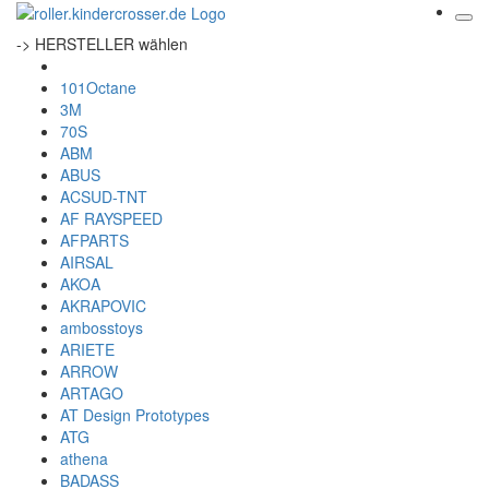
-> HERSTELLER wählen
101Octane
3M
70S
ABM
ABUS
ACSUD-TNT
AF RAYSPEED
AFPARTS
AIRSAL
AKOA
AKRAPOVIC
ambosstoys
ARIETE
ARROW
ARTAGO
AT Design Prototypes
ATG
athena
BADASS