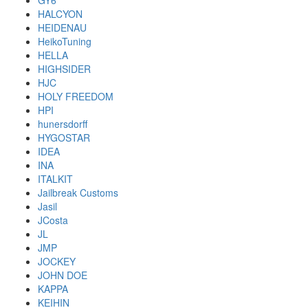
GY6
HALCYON
HEIDENAU
HeikoTuning
HELLA
HIGHSIDER
HJC
HOLY FREEDOM
HPI
hunersdorff
HYGOSTAR
IDEA
INA
ITALKIT
Jailbreak Customs
Jasil
JCosta
JL
JMP
JOCKEY
JOHN DOE
KAPPA
KEIHIN