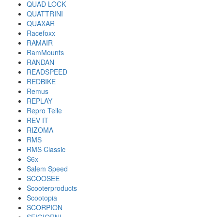
QUAD LOCK
QUATTRINI
QUAXAR
Racefoxx
RAMAIR
RamMounts
RANDAN
READSPEED
REDBIKE
Remus
REPLAY
Repro Teile
REV IT
RIZOMA
RMS
RMS Classic
S6x
Salem Speed
SCOOSEE
Scooterproducts
Scootopia
SCORPION