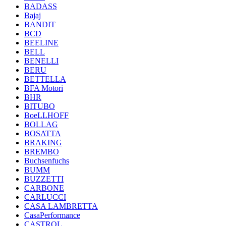
BADASS
Bajaj
BANDIT
BCD
BEELINE
BELL
BENELLI
BERU
BETTELLA
BFA Motori
BHR
BITUBO
BoeLLHOFF
BOLLAG
BOSATTA
BRAKING
BREMBO
Buchsenfuchs
BUMM
BUZZETTI
CARBONE
CARLUCCI
CASA LAMBRETTA
CasaPerformance
CASTROL