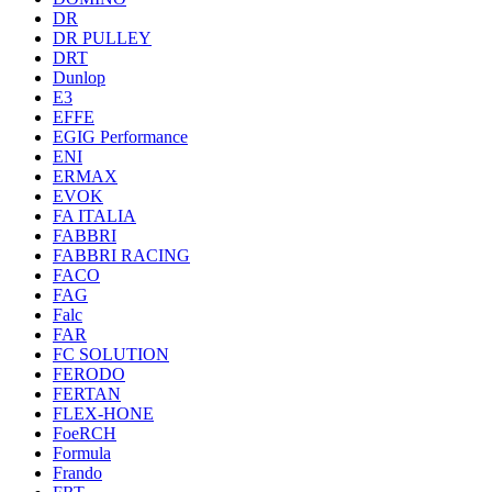
DR
DR PULLEY
DRT
Dunlop
E3
EFFE
EGIG Performance
ENI
ERMAX
EVOK
FA ITALIA
FABBRI
FABBRI RACING
FACO
FAG
Falc
FAR
FC SOLUTION
FERODO
FERTAN
FLEX-HONE
FoeRCH
Formula
Frando