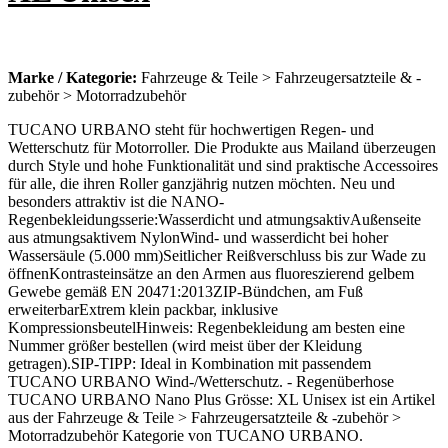
Marke / Kategorie:
Fahrzeuge & Teile > Fahrzeugersatzteile & -
zubehör > Motorradzubehör
TUCANO URBANO steht für hochwertigen Regen- und
Wetterschutz für Motorroller. Die Produkte aus Mailand überzeugen
durch Style und hohe Funktionalität und sind praktische Accessoires
für alle, die ihren Roller ganzjährig nutzen möchten. Neu und
besonders attraktiv ist die NANO-
Regenbekleidungsserie:Wasserdicht und atmungsaktivAußenseite
aus atmungsaktivem NylonWind- und wasserdicht bei hoher
Wassersäule (5.000 mm)Seitlicher Reißverschluss bis zur Wade zu
öffnenKontrasteinsätze an den Armen aus fluoreszierend gelbem
Gewebe gemäß EN 20471:2013ZIP-Bündchen, am Fuß
erweiterbarExtrem klein packbar, inklusive
KompressionsbeutelHinweis: Regenbekleidung am besten eine
Nummer größer bestellen (wird meist über der Kleidung
getragen).SIP-TIPP: Ideal in Kombination mit passendem
TUCANO URBANO Wind-/Wetterschutz. - Regenüberhose
TUCANO URBANO Nano Plus Grösse: XL Unisex ist ein Artikel
aus der Fahrzeuge & Teile > Fahrzeugersatzteile & -zubehör >
Motorradzubehör Kategorie von TUCANO URBANO.