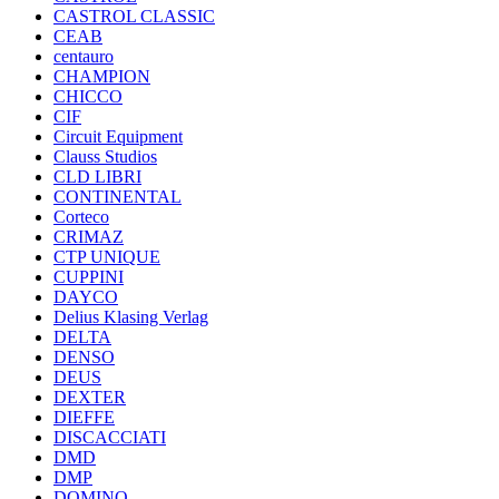
CASTROL CLASSIC
CEAB
centauro
CHAMPION
CHICCO
CIF
Circuit Equipment
Clauss Studios
CLD LIBRI
CONTINENTAL
Corteco
CRIMAZ
CTP UNIQUE
CUPPINI
DAYCO
Delius Klasing Verlag
DELTA
DENSO
DEUS
DEXTER
DIEFFE
DISCACCIATI
DMD
DMP
DOMINO