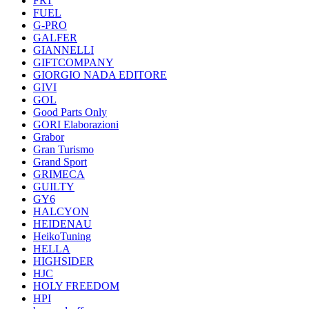
FRT
FUEL
G-PRO
GALFER
GIANNELLI
GIFTCOMPANY
GIORGIO NADA EDITORE
GIVI
GOL
Good Parts Only
GORI Elaborazioni
Grabor
Gran Turismo
Grand Sport
GRIMECA
GUILTY
GY6
HALCYON
HEIDENAU
HeikoTuning
HELLA
HIGHSIDER
HJC
HOLY FREEDOM
HPI