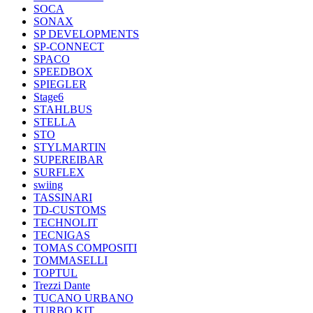
SOCA
SONAX
SP DEVELOPMENTS
SP-CONNECT
SPACO
SPEEDBOX
SPIEGLER
Stage6
STAHLBUS
STELLA
STO
STYLMARTIN
SUPEREIBAR
SURFLEX
swiing
TASSINARI
TD-CUSTOMS
TECHNOLIT
TECNIGAS
TOMAS COMPOSITI
TOMMASELLI
TOPTUL
Trezzi Dante
TUCANO URBANO
TURBO KIT