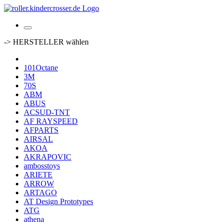
-> HERSTELLER wählen
101Octane
3M
70S
ABM
ABUS
ACSUD-TNT
AF RAYSPEED
AFPARTS
AIRSAL
AKOA
AKRAPOVIC
ambosstoys
ARIETE
ARROW
ARTAGO
AT Design Prototypes
ATG
athena