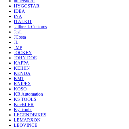
hunersdorff
HYGOSTAR
IDEA
INA
ITALKIT
Jailbreak Customs
Jasil
JCosta
JL
JMP
JOCKEY
JOHN DOE
KAPPA
KEIHIN
KENDA
KMT
KNIPEX
KOSO
KR Automation
KS TOOLS
KueBLER
KyTronik
LEGENDBIKES
LEMARXON
LEOVINCE