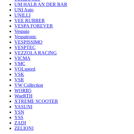
UM HALB AN DER BAR
UNI Auto
UNILLI
VEE RUBBER
VESPA FOREVER
Vespaio
Vespatronic
VESPISSIMO
VESPTEC
VEZZOLA RACING
VICMA
VMC
VOLspeed
VSK
VSR
VW Collection
WORB5
WueRTH
XTREME SCOOTER
YASUNI
YSN
YSS
ZADI
ZELIONI