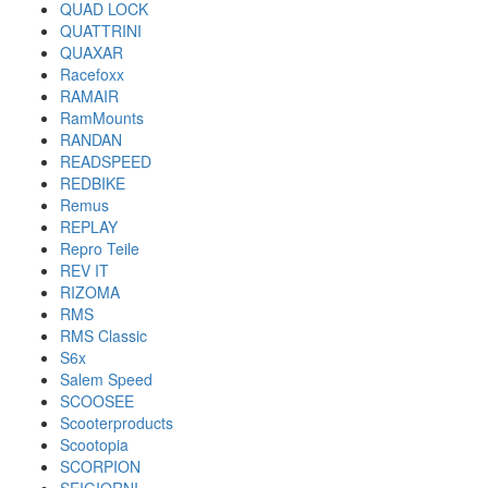
QUAD LOCK
QUATTRINI
QUAXAR
Racefoxx
RAMAIR
RamMounts
RANDAN
READSPEED
REDBIKE
Remus
REPLAY
Repro Teile
REV IT
RIZOMA
RMS
RMS Classic
S6x
Salem Speed
SCOOSEE
Scooterproducts
Scootopia
SCORPION