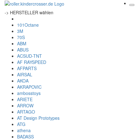
-> HERSTELLER wählen
101Octane
3M
70S
ABM
ABUS
ACSUD-TNT
AF RAYSPEED
AFPARTS
AIRSAL
AKOA
AKRAPOVIC
ambosstoys
ARIETE
ARROW
ARTAGO
AT Design Prototypes
ATG
athena
BADASS