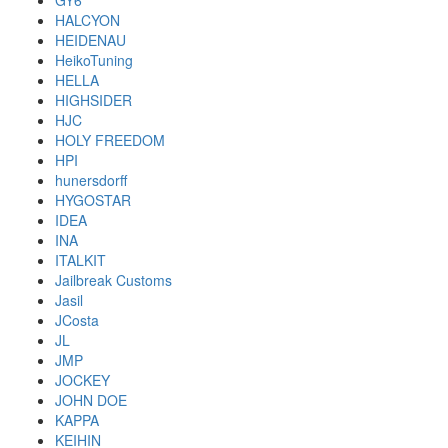
GY6
HALCYON
HEIDENAU
HeikoTuning
HELLA
HIGHSIDER
HJC
HOLY FREEDOM
HPI
hunersdorff
HYGOSTAR
IDEA
INA
ITALKIT
Jailbreak Customs
Jasil
JCosta
JL
JMP
JOCKEY
JOHN DOE
KAPPA
KEIHIN