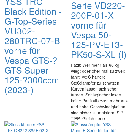
YSS TRC
Serie VD220-
Black Edition -
200P-01-X
G-Top-Series
vorne für
VU302-
Vespa 50-
280TRC-07-B
125-PV-ET3-
vorne für
PK50-S-XL (I)
Vespa GTS-?
Fazit: Wer mehr als 60 kg
GTS Super
wiegt oder öfter mal zu zweit
125-?300ccm
fährt, weiß härtere
Stoßdämpfer zu schätzen.
(2023-)
Kurven lassen sich schön
fahren, Schlaglöcher lösen
keine Panikattacken mehr aus
und hohe Geschwindigkeiten
sind sicher zu meistern. SIP-
TiPP: Gleich neue ...