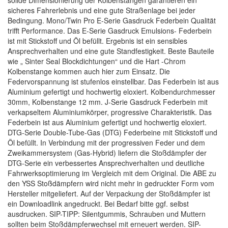
solide Dimensionierung der Kolbenstangen garantieren ein
sicheres Fahrerlebnis und eine gute Straßenlage bei jeder
Bedingung. Mono/Twin Pro E-Serie Gasdruck Federbein Qualität
trifft Performance. Das E-Serie Gasdruck Emulsions- Federbein
ist mit Stickstoff und Öl befüllt. Ergebnis ist ein sensibles
Ansprechverhalten und eine gute Standfestigkeit. Beste Bauteile
wie „ Sinter Seal Blockdichtungen“ und die Hart -Chrom
Kolbenstange kommen auch hier zum Einsatz. Die
Federvorspannung ist stufenlos einstellbar. Das Federbein ist aus
Aluminium gefertigt und hochwertig eloxiert. Kolbendurchmesser
30mm, Kolbenstange 12 mm. J-Serie Gasdruck Federbein mit
verkapseltem Aluminiumkörper, progressive Charakteristik. Das
Federbein ist aus Aluminium gefertigt und hochwertig eloxiert.
DTG-Serie Double-Tube-Gas (DTG) Federbeine mit Stickstoff und
Öl befüllt. In Verbindung mit der progressiven Feder und dem
Zweikammersystem (Gas-Hybrid) liefern die Stoßdämpfer der
DTG-Serie ein verbessertes Ansprechverhalten und deutliche
Fahrwerksoptimierung im Vergleich mit dem Original. Die ABE zu
den YSS Stoßdämpfern wird nicht mehr in gedruckter Form vom
Hersteller mitgeliefert. Auf der Verpackung der Stoßdämpfer ist
ein Downloadlink angedruckt. Bei Bedarf bitte ggf. selbst
ausdrucken. SIP-TIPP: Silentgummis, Schrauben und Muttern
sollten beim Stoßdämpferwechsel mit erneuert werden. SIP-