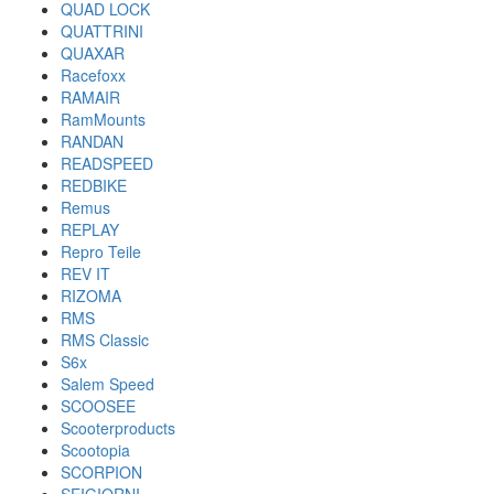
QUAD LOCK
QUATTRINI
QUAXAR
Racefoxx
RAMAIR
RamMounts
RANDAN
READSPEED
REDBIKE
Remus
REPLAY
Repro Teile
REV IT
RIZOMA
RMS
RMS Classic
S6x
Salem Speed
SCOOSEE
Scooterproducts
Scootopia
SCORPION