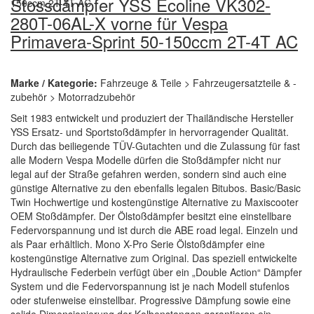
Stossdämpfer YSS Ecoline VK302-
280T-06AL-X vorne für Vespa
Primavera-Sprint 50-150ccm 2T-4T AC
Marke / Kategorie:
Fahrzeuge & Teile > Fahrzeugersatzteile & -
zubehör > Motorradzubehör
Seit 1983 entwickelt und produziert der Thailändische Hersteller
YSS Ersatz- und Sportstoßdämpfer in hervorragender Qualität.
Durch das beiliegende TÜV-Gutachten und die Zulassung für fast
alle Modern Vespa Modelle dürfen die Stoßdämpfer nicht nur
legal auf der Straße gefahren werden, sondern sind auch eine
günstige Alternative zu den ebenfalls legalen Bitubos. Basic/Basic
Twin Hochwertige und kostengünstige Alternative zu Maxiscooter
OEM Stoßdämpfer. Der Ölstoßdämpfer besitzt eine einstellbare
Federvorspannung und ist durch die ABE road legal. Einzeln und
als Paar erhältlich. Mono X-Pro Serie Ölstoßdämpfer eine
kostengünstige Alternative zum Original. Das speziell entwickelte
Hydraulische Federbein verfügt über ein „Double Action“ Dämpfer
System und die Federvorspannung ist je nach Modell stufenlos
oder stufenweise einstellbar. Progressive Dämpfung sowie eine