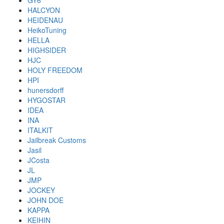
GY6
HALCYON
HEIDENAU
HeikoTuning
HELLA
HIGHSIDER
HJC
HOLY FREEDOM
HPI
hunersdorff
HYGOSTAR
IDEA
INA
ITALKIT
Jailbreak Customs
Jasil
JCosta
JL
JMP
JOCKEY
JOHN DOE
KAPPA
KEIHIN