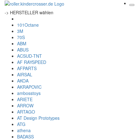
-> HERSTELLER wählen
101Octane
3M
70S
ABM
ABUS
ACSUD-TNT
AF RAYSPEED
AFPARTS
AIRSAL
AKOA
AKRAPOVIC
ambosstoys
ARIETE
ARROW
ARTAGO
AT Design Prototypes
ATG
athena
BADASS