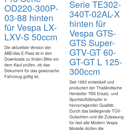
Serie TE302-
OD220-300P-
340T-02AL-X
03-88 hinten
hinten für
für Vespa LX-
Vespa GTS-
LXV-S 50ccm
GTS Super-
Die aktuellste Version der
GTV-GT 60-
ABE/des E-Pass ist in den
GT-GT L 125-
Downloads zu finden.Bitte vor
dem Kauf prüfen, ob das
300ccm
Dokument für das gewünsche
Fahrzeug gültig ist.
Seit 1983 entwickelt und
produziert der Thailändische
Hersteller YSS Ersatz- und
Sportstoßdämpfer in
hervorragender Qualität.
Durch das beiliegende TÜV-
Gutachten und die Zulassung
für fast alle Modern Vespa
Modelle dürfen die