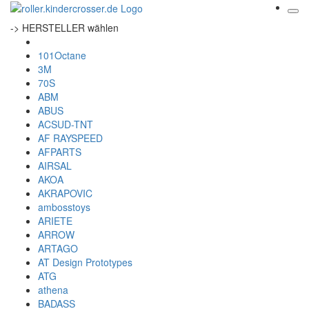
-> HERSTELLER wählen
101Octane
3M
70S
ABM
ABUS
ACSUD-TNT
AF RAYSPEED
AFPARTS
AIRSAL
AKOA
AKRAPOVIC
ambosstoys
ARIETE
ARROW
ARTAGO
AT Design Prototypes
ATG
athena
BADASS