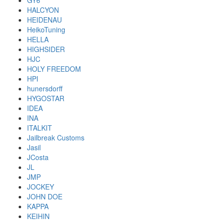
GY6
HALCYON
HEIDENAU
HeikoTuning
HELLA
HIGHSIDER
HJC
HOLY FREEDOM
HPI
hunersdorff
HYGOSTAR
IDEA
INA
ITALKIT
Jailbreak Customs
Jasil
JCosta
JL
JMP
JOCKEY
JOHN DOE
KAPPA
KEIHIN