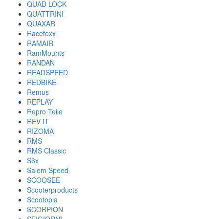
QUAD LOCK
QUATTRINI
QUAXAR
Racefoxx
RAMAIR
RamMounts
RANDAN
READSPEED
REDBIKE
Remus
REPLAY
Repro Teile
REV IT
RIZOMA
RMS
RMS Classic
S6x
Salem Speed
SCOOSEE
Scooterproducts
Scootopia
SCORPION