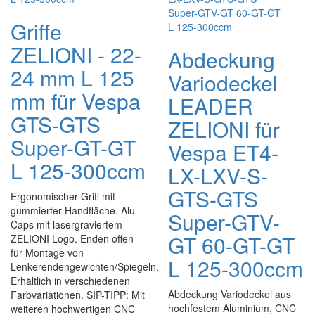
Griffe
ZELIONI - 22-
Abdeckung
24 mm L 125
Variodeckel
mm für Vespa
LEADER
GTS-GTS
ZELIONI für
Super-GT-GT
Vespa ET4-
L 125-300ccm
LX-LXV-S-
GTS-GTS
Ergonomischer Griff mit
gummierter Handfläche. Alu
Super-GTV-
Caps mit lasergraviertem
GT 60-GT-GT
ZELIONI Logo. Enden offen
für Montage von
L 125-300ccm
Lenkerendengewichten/Spiegeln.
Erhältlich in verschiedenen
Abdeckung Variodeckel aus
Farbvariationen. SIP-TIPP: Mit
hochfestem Aluminium, CNC
weiteren hochwertigen CNC