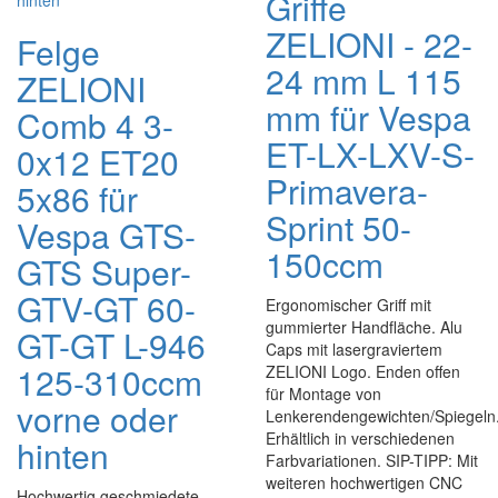
Griffe
ZELIONI - 22-
Felge
24 mm L 115
ZELIONI
mm für Vespa
Comb 4 3-
ET-LX-LXV-S-
0x12 ET20
Primavera-
5x86 für
Sprint 50-
Vespa GTS-
150ccm
GTS Super-
GTV-GT 60-
Ergonomischer Griff mit
gummierter Handfläche. Alu
GT-GT L-946
Caps mit lasergraviertem
125-310ccm
ZELIONI Logo. Enden offen
für Montage von
vorne oder
Lenkerendengewichten/Spiegeln
Erhältlich in verschiedenen
hinten
Farbvariationen. SIP-TIPP: Mit
weiteren hochwertigen CNC
Hochwertig geschmiedete