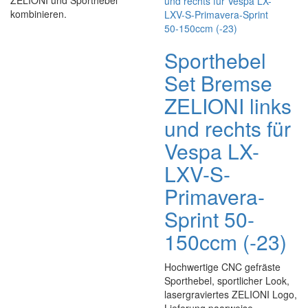
ZELIONI und Sporthebel
kombinieren.
Sporthebel
Set Bremse
ZELIONI links
und rechts für
Vespa LX-
LXV-S-
Primavera-
Sprint 50-
150ccm (-23)
Hochwertige CNC gefräste
Sporthebel, sportlicher Look,
lasergraviertes ZELIONI Logo,