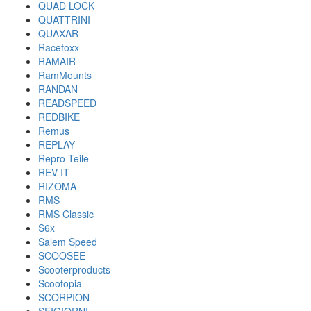
QUAD LOCK
QUATTRINI
QUAXAR
Racefoxx
RAMAIR
RamMounts
RANDAN
READSPEED
REDBIKE
Remus
REPLAY
Repro Teile
REV IT
RIZOMA
RMS
RMS Classic
S6x
Salem Speed
SCOOSEE
Scooterproducts
Scootopia
SCORPION