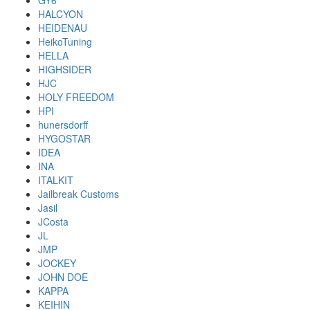
GY6
HALCYON
HEIDENAU
HeikoTuning
HELLA
HIGHSIDER
HJC
HOLY FREEDOM
HPI
hunersdorff
HYGOSTAR
IDEA
INA
ITALKIT
Jailbreak Customs
Jasil
JCosta
JL
JMP
JOCKEY
JOHN DOE
KAPPA
KEIHIN