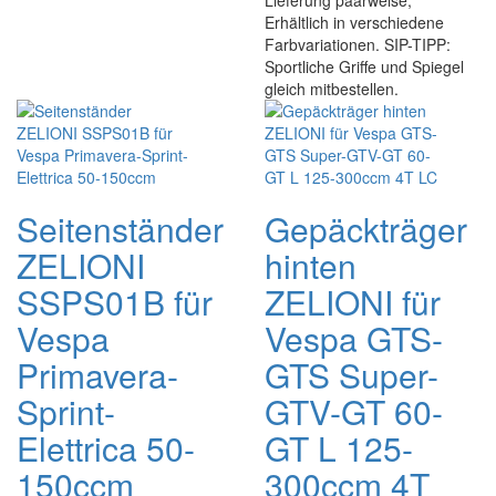
Lieferung paarweise,
Erhältlich in verschiedene
Farbvariationen. SIP-TIPP:
Sportliche Griffe und Spiegel
gleich mitbestellen.
Seitenständer
Gepäckträger
ZELIONI
hinten
SSPS01B für
ZELIONI für
Vespa
Vespa GTS-
Primavera-
GTS Super-
Sprint-
GTV-GT 60-
Elettrica 50-
GT L 125-
150ccm
300ccm 4T