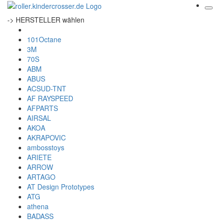
-> HERSTELLER wählen
101Octane
3M
70S
ABM
ABUS
ACSUD-TNT
AF RAYSPEED
AFPARTS
AIRSAL
AKOA
AKRAPOVIC
ambosstoys
ARIETE
ARROW
ARTAGO
AT Design Prototypes
ATG
athena
BADASS