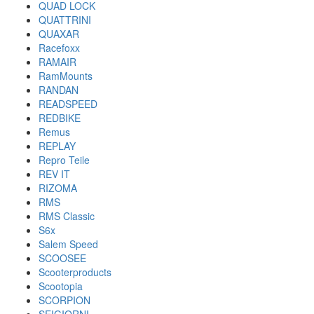
QUAD LOCK
QUATTRINI
QUAXAR
Racefoxx
RAMAIR
RamMounts
RANDAN
READSPEED
REDBIKE
Remus
REPLAY
Repro Teile
REV IT
RIZOMA
RMS
RMS Classic
S6x
Salem Speed
SCOOSEE
Scooterproducts
Scootopia
SCORPION