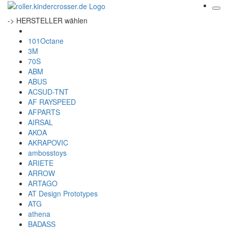
-> HERSTELLER wählen
101Octane
3M
70S
ABM
ABUS
ACSUD-TNT
AF RAYSPEED
AFPARTS
AIRSAL
AKOA
AKRAPOVIC
ambosstoys
ARIETE
ARROW
ARTAGO
AT Design Prototypes
ATG
athena
BADASS