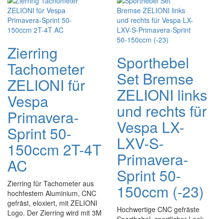
Zierring
Sporthebel
Tachometer
Set Bremse
ZELIONI für
ZELIONI links
Vespa
und rechts für
Primavera-
Vespa LX-
Sprint 50-
LXV-S-
150ccm 2T-4T
Primavera-
AC
Sprint 50-
Zierring für Tachometer aus
150ccm (-23)
hochfestem Aluminium, CNC
gefräst, eloxiert, mit ZELIONI
Hochwertige CNC gefräste
Logo. Der Zierring wird mit 3M