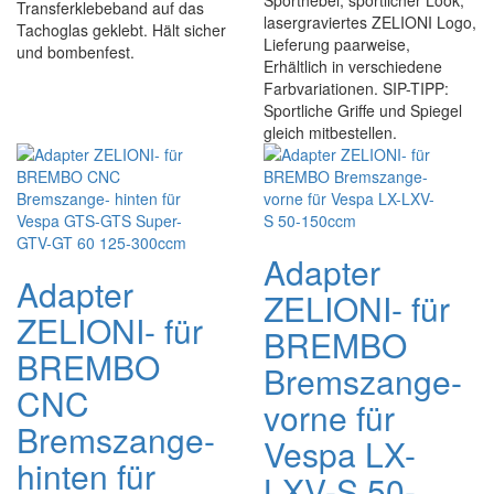
Sporthebel, sportlicher Look,
Transferklebeband auf das
lasergraviertes ZELIONI Logo,
Tachoglas geklebt. Hält sicher
Lieferung paarweise,
und bombenfest.
Erhältlich in verschiedene
Farbvariationen. SIP-TIPP:
Sportliche Griffe und Spiegel
gleich mitbestellen.
Adapter
Adapter
ZELIONI- für
ZELIONI- für
BREMBO
BREMBO
Bremszange-
CNC
vorne für
Bremszange-
Vespa LX-
hinten für
LXV-S 50-