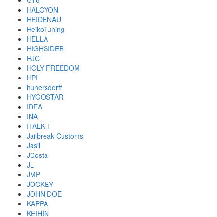
GY6
HALCYON
HEIDENAU
HeikoTuning
HELLA
HIGHSIDER
HJC
HOLY FREEDOM
HPI
hunersdorff
HYGOSTAR
IDEA
INA
ITALKIT
Jailbreak Customs
Jasil
JCosta
JL
JMP
JOCKEY
JOHN DOE
KAPPA
KEIHIN