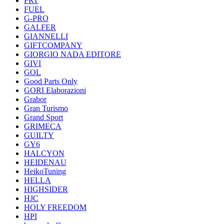
FRT
FUEL
G-PRO
GALFER
GIANNELLI
GIFTCOMPANY
GIORGIO NADA EDITORE
GIVI
GOL
Good Parts Only
GORI Elaborazioni
Grabor
Gran Turismo
Grand Sport
GRIMECA
GUILTY
GY6
HALCYON
HEIDENAU
HeikoTuning
HELLA
HIGHSIDER
HJC
HOLY FREEDOM
HPI