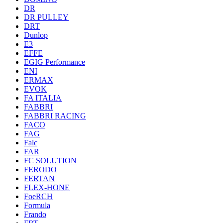
DR
DR PULLEY
DRT
Dunlop
E3
EFFE
EGIG Performance
ENI
ERMAX
EVOK
FA ITALIA
FABBRI
FABBRI RACING
FACO
FAG
Falc
FAR
FC SOLUTION
FERODO
FERTAN
FLEX-HONE
FoeRCH
Formula
Frando