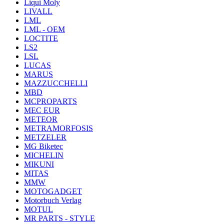
Liqui Moly
LIVALL
LML
LML - OEM
LOCTITE
LS2
LSL
LUCAS
MARUS
MAZZUCCHELLI
MBD
MCPROPARTS
MEC EUR
METEOR
METRAMORFOSIS
METZELER
MG Biketec
MICHELIN
MIKUNI
MITAS
MMW
MOTOGADGET
Motorbuch Verlag
MOTUL
MR PARTS - STYLE