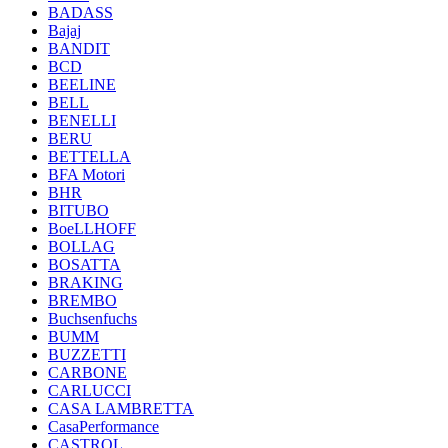
BADASS
Bajaj
BANDIT
BCD
BEELINE
BELL
BENELLI
BERU
BETTELLA
BFA Motori
BHR
BITUBO
BoeLLHOFF
BOLLAG
BOSATTA
BRAKING
BREMBO
Buchsenfuchs
BUMM
BUZZETTI
CARBONE
CARLUCCI
CASA LAMBRETTA
CasaPerformance
CASTROL