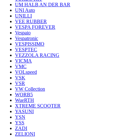
UM HALB AN DER BAR
UNI Auto
UNILLI
VEE RUBBER
VESPA FOREVER
Vespaio
Vespatronic
VESPISSIMO
VESPTEC
VEZZOLA RACING
VICMA
VMC
VOLspeed
VSK
VSR
VW Collection
WORB5
WueRTH
XTREME SCOOTER
YASUNI
YSN
YSS
ZADI
ZELIONI