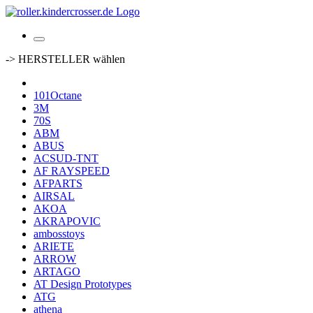
-> HERSTELLER wählen
101Octane
3M
70S
ABM
ABUS
ACSUD-TNT
AF RAYSPEED
AFPARTS
AIRSAL
AKOA
AKRAPOVIC
ambosstoys
ARIETE
ARROW
ARTAGO
AT Design Prototypes
ATG
athena