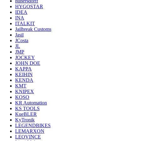
hunersdorff
HYGOSTAR
IDEA
INA
ITALKIT
Jailbreak Customs
Jasil
JCosta
JL
JMP
JOCKEY
JOHN DOE
KAPPA
KEIHIN
KENDA
KMT
KNIPEX
KOSO
KR Automation
KS TOOLS
KueBLER
KyTronik
LEGENDBIKES
LEMARXON
LEOVINCE