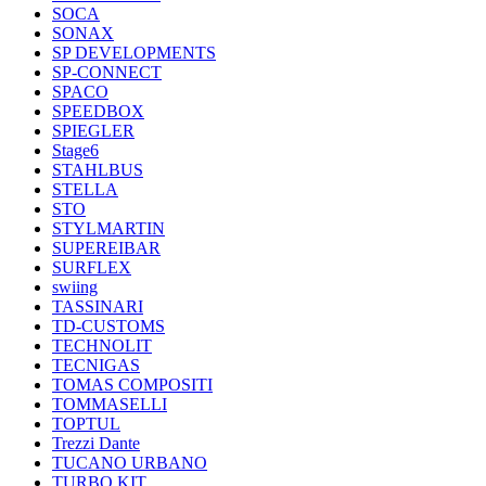
SOCA
SONAX
SP DEVELOPMENTS
SP-CONNECT
SPACO
SPEEDBOX
SPIEGLER
Stage6
STAHLBUS
STELLA
STO
STYLMARTIN
SUPEREIBAR
SURFLEX
swiing
TASSINARI
TD-CUSTOMS
TECHNOLIT
TECNIGAS
TOMAS COMPOSITI
TOMMASELLI
TOPTUL
Trezzi Dante
TUCANO URBANO
TURBO KIT