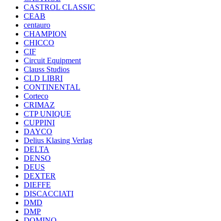
CASTROL CLASSIC
CEAB
centauro
CHAMPION
CHICCO
CIF
Circuit Equipment
Clauss Studios
CLD LIBRI
CONTINENTAL
Corteco
CRIMAZ
CTP UNIQUE
CUPPINI
DAYCO
Delius Klasing Verlag
DELTA
DENSO
DEUS
DEXTER
DIEFFE
DISCACCIATI
DMD
DMP
DOMINO