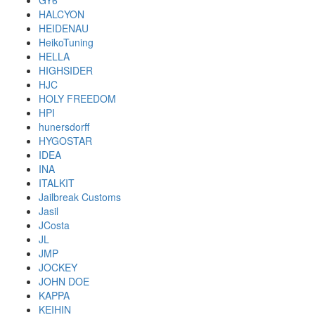
GY6
HALCYON
HEIDENAU
HeikoTuning
HELLA
HIGHSIDER
HJC
HOLY FREEDOM
HPI
hunersdorff
HYGOSTAR
IDEA
INA
ITALKIT
Jailbreak Customs
Jasil
JCosta
JL
JMP
JOCKEY
JOHN DOE
KAPPA
KEIHIN