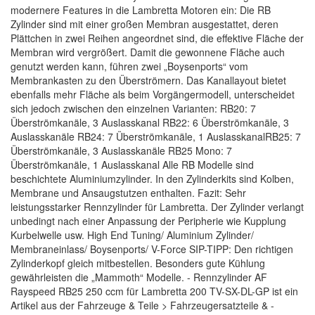
modernere Features in die Lambretta Motoren ein: Die RB
Zylinder sind mit einer großen Membran ausgestattet, deren
Plättchen in zwei Reihen angeordnet sind, die effektive Fläche der
Membran wird vergrößert. Damit die gewonnene Fläche auch
genutzt werden kann, führen zwei „Boysenports“ vom
Membrankasten zu den Überströmern. Das Kanallayout bietet
ebenfalls mehr Fläche als beim Vorgängermodell, unterscheidet
sich jedoch zwischen den einzelnen Varianten: RB20: 7
Überströmkanäle, 3 Auslasskanal RB22: 6 Überströmkanäle, 3
Auslasskanäle RB24: 7 Überströmkanäle, 1 AuslasskanalRB25: 7
Überströmkanäle, 3 Auslasskanäle RB25 Mono: 7
Überströmkanäle, 1 Auslasskanal Alle RB Modelle sind
beschichtete Aluminiumzylinder. In den Zylinderkits sind Kolben,
Membrane und Ansaugstutzen enthalten. Fazit: Sehr
leistungsstarker Rennzylinder für Lambretta. Der Zylinder verlangt
unbedingt nach einer Anpassung der Peripherie wie Kupplung
Kurbelwelle usw. High End Tuning/ Aluminium Zylinder/
Membraneinlass/ Boysenports/ V-Force SIP-TIPP: Den richtigen
Zylinderkopf gleich mitbestellen. Besonders gute Kühlung
gewährleisten die „Mammoth“ Modelle. - Rennzylinder AF
Rayspeed RB25 250 ccm für Lambretta 200 TV-SX-DL-GP ist ein
Artikel aus der Fahrzeuge & Teile > Fahrzeugersatzteile & -