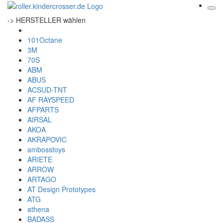
-> HERSTELLER wählen
101Octane
3M
70S
ABM
ABUS
ACSUD-TNT
AF RAYSPEED
AFPARTS
AIRSAL
AKOA
AKRAPOVIC
ambosstoys
ARIETE
ARROW
ARTAGO
AT Design Prototypes
ATG
athena
BADASS