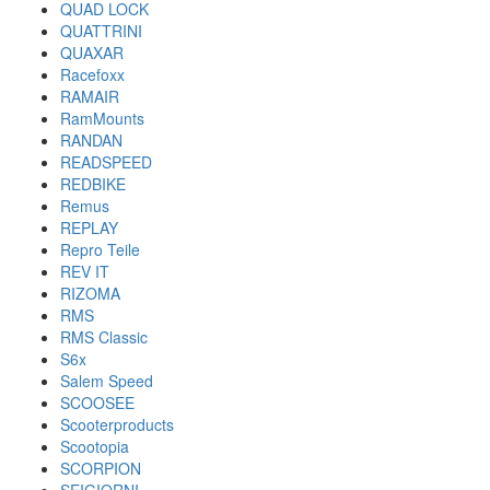
QUAD LOCK
QUATTRINI
QUAXAR
Racefoxx
RAMAIR
RamMounts
RANDAN
READSPEED
REDBIKE
Remus
REPLAY
Repro Teile
REV IT
RIZOMA
RMS
RMS Classic
S6x
Salem Speed
SCOOSEE
Scooterproducts
Scootopia
SCORPION