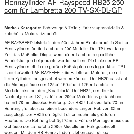
Rennzylinder AF Rayspeed RB25 250
ccm für Lambretta 200 TV-SX-DL-GP
Marke / Kategorie:
Fahrzeuge & Teile > Fahrzeugersatzteile & -
zubehör > Motorradzubehör
AF RAYSPEED leistete in den 90er Jahren Pionierarbeit in Sachen
Rennzylinder für die Lambretta 200 Modelle. Der TS1 war lange
Zeit das Maß aller Dinge, wenn einer Lambretta sportliche
Fahrleistungen beigebracht werden sollten. Die Linie der RB
Rennzylinder tritt in die großen Fußstapfen des legendären TS1.
Dabei erweitert AF RAYSPEED die Palette an Motoren, die mit
ihren Zylindern ausgestattet werden können. Der RB20 passt auf
die Motorgehäuse der 125er, 150er und 175er Lambretta
Modelle, also auf den „Smallblock“. Der RB22, der direkte
Nachfolger des TS1, ist für den 200er Motorblock gedacht und
hat mit 70mm dieselbe Bohrung. Der RB24 hat ebenfalls 70mm
Bohrung , ist aber auf einen besonders langen Hub von 62mm
ausgelegt. Der RB25 ermöglicht einen nochmals größeren
Hubraum. Die Bohrung beträgt 72mm. Für die Montage muss das
Gehäuse der Lambretta 200er Modelle am Fuß gespindelt
werden. Mit dem RB Rennzylindern ziehen auch einige